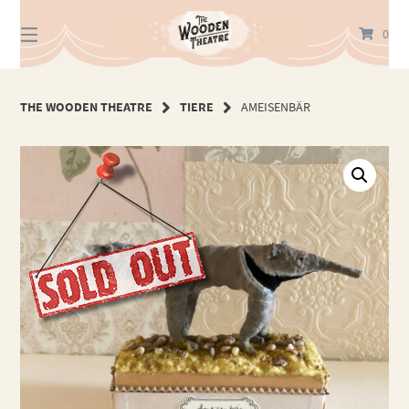
Springe
zum
0
Inhalt
THE WOODEN THEATRE
TIERE
AMEISENBÄR