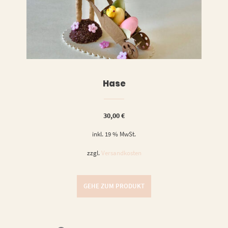
LESEN
WEITERLESEN
Hase
30,00
€
inkl. 19 % MwSt.
zzgl.
Versandkosten
GEHE ZUM PRODUKT