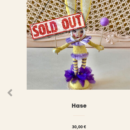
WEITERLESEN
WEIT
Hase
30,00
€