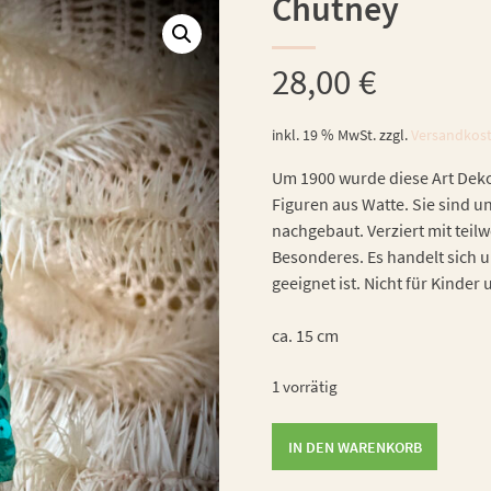
Chutney
28,00
€
inkl. 19 % MwSt.
zzgl.
Versandkos
Um 1900 wurde diese Art Dekor
Figuren aus Watte. Sie sind u
nachgebaut. Verziert mit teilw
Besonderes. Es handelt sich u
geeignet ist. Nicht für Kinder
ca. 15 cm
1 vorrätig
Chutney
IN DEN WARENKORB
Menge