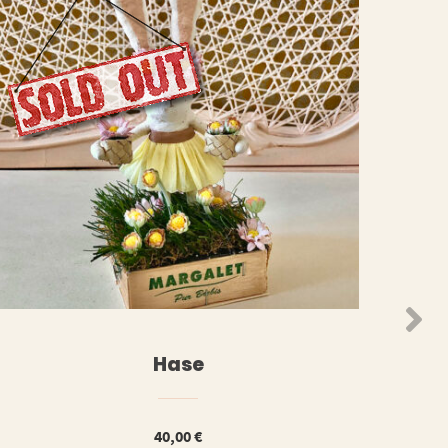
N
WEITERLESEN
Hase
40,00
€