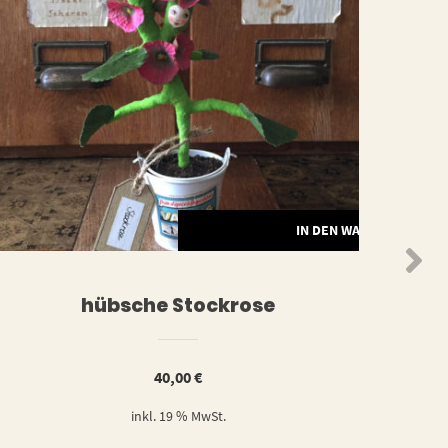
N
IN DEN WARENKORB
hübsche Stockrose
40,00
€
inkl. 19 % MwSt.