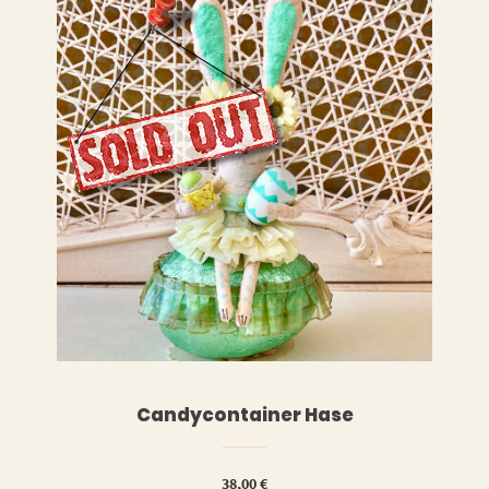
LESEN
WEITERLESEN
Candycontainer Hase
38,00
€