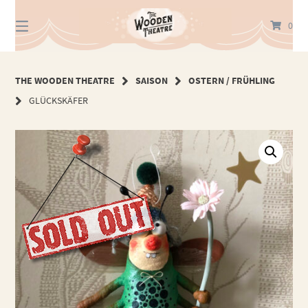
Springe
zum
0
Inhalt
THE WOODEN THEATRE
SAISON
OSTERN / FRÜHLING
GLÜCKSKÄFER