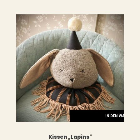
LESEN
IN DEN WARENKO
Kissen „Lapins“