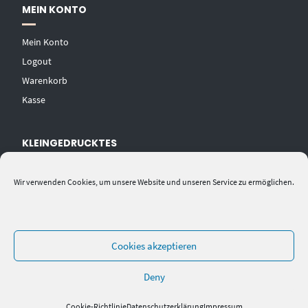
MEIN KONTO
Mein Konto
Logout
Warenkorb
Kasse
KLEINGEDRUCKTES
AGB
Wir verwenden Cookies, um unsere Website und unseren Service zu ermöglichen.
Datenschutzerklärung
Widerrufsbelehrung
Impressum
Cookies akzeptieren
Deny
Cookie-Richtlinie
Datenschutzerklärung
Impressum