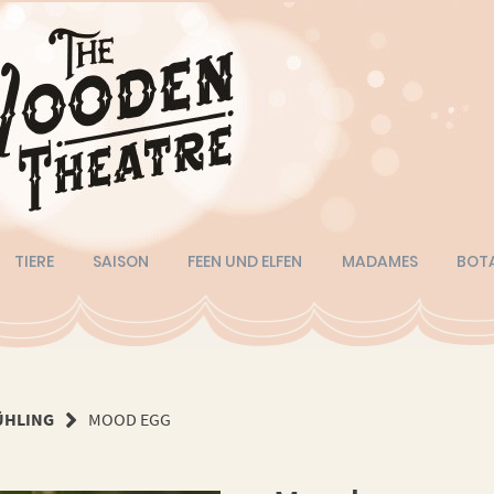
TIERE
SAISON
FEEN UND ELFEN
MADAMES
BOT
ÜHLING
MOOD EGG