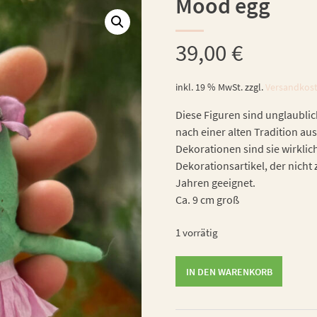
Mood egg
39,00
€
inkl. 19 % MwSt.
zzgl.
Versandkos
Diese Figuren sind unglaublic
nach einer alten Tradition aus
Dekorationen sind sie wirklic
Dekorationsartikel, der nicht 
Jahren geeignet.
Ca. 9 cm groß
1 vorrätig
Mood
IN DEN WARENKORB
egg
Menge