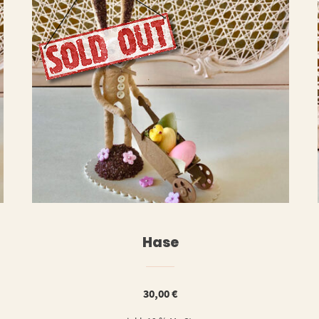
ERLESEN
WEITERLESE
Hase
30,00
€