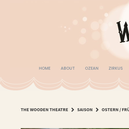
Springe
zum
Inhalt
HOME
ABOUT
OZEAN
ZIRKUS
THE WOODEN THEATRE
SAISON
OSTERN / FR