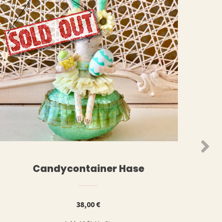
N
WEITERLESEN
Candycontainer Hase
38,00
€