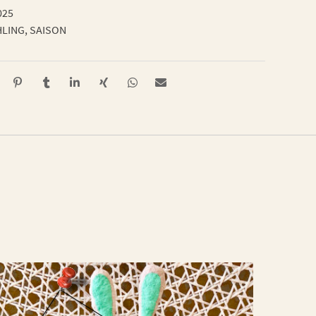
025
HLING
,
SAISON