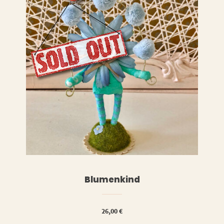
LESEN
WEITERLESEN
Blumenkind
26,00
€