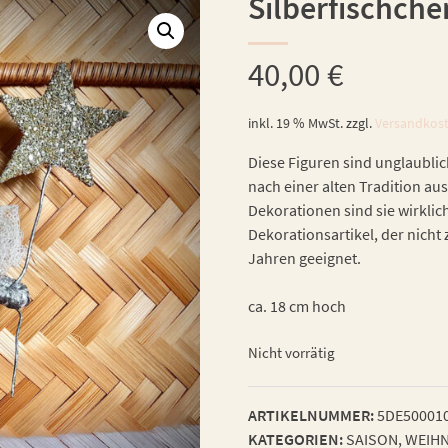
Silberfischche
40,00
€
inkl. 19 % MwSt.
zzgl.
Versandkos
Diese Figuren sind unglaublic
nach einer alten Tradition aus
Dekorationen sind sie wirklic
Dekorationsartikel, der nicht 
Jahren geeignet.
ca. 18 cm hoch
Nicht vorrätig
ARTIKELNUMMER:
5DE50001
KATEGORIEN:
SAISON
,
WEIHN