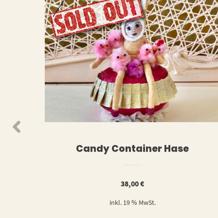
WEIT
N DEN WARENKORB
Candy Container Hase
38,00
€
inkl. 19 % MwSt.