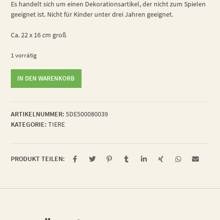
Es handelt sich um einen Dekorationsartikel, der nicht zum Spielen
geeignet ist. Nicht für Kinder unter drei Jahren geeignet.
Ca. 22 x 16 cm groß
1 vorrätig
verschmuster
IN DEN WARENKORB
Hirschkäfer
Menge
ARTIKELNUMMER:
5DE500080039
KATEGORIE:
TIERE
PRODUKT TEILEN: