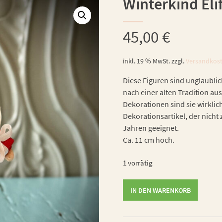
Winterkind Eli
45,00
€
inkl. 19 % MwSt.
zzgl.
Versandkos
Diese Figuren sind unglaublic
nach einer alten Tradition aus
Dekorationen sind sie wirklic
Dekorationsartikel, der nicht 
Jahren geeignet.
Ca. 11 cm hoch.
1 vorrätig
Winterkind
IN DEN WARENKORB
Elif
Menge