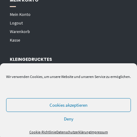
MEIN KONTO
Mein Konto
Logout
Warenkorb
Kasse
KLEINGEDRUCKTES
AGB
Wir verwenden Cookies, um unsere Website und unseren Service zu ermöglichen.
Datenschutzerklärung
Widerrufsbelehrung
Impressum
Cookies akzeptieren
Deny
Cookie-Richtlinie
Datenschutzerklärung
Impressum