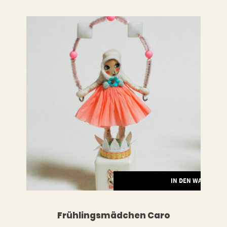
LESEN
IN DEN WARENKO
Frühlingsmädchen Caro