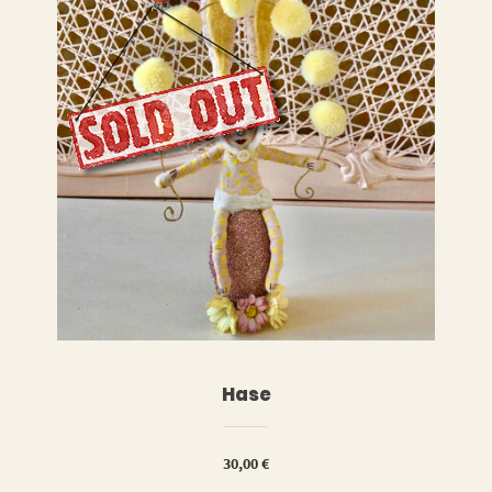
LESEN
WEITERLESEN
Hase
30,00
€