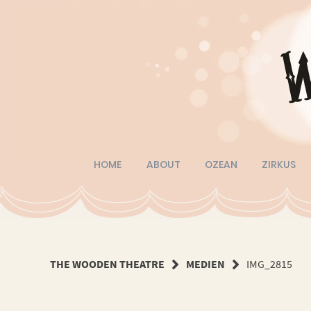
Springe
zum
Inhalt
HOME
ABOUT
OZEAN
ZIRKUS
THE WOODEN THEATRE
MEDIEN
IMG_2815