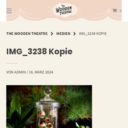
Springe
zum
0
Inhalt
THE WOODEN THEATRE
MEDIEN
IMG_3238 KOPIE
IMG_3238 Kopie
VON
ADMIN
/
16. MÄRZ 2024