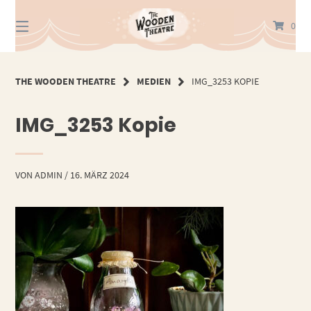
Springe
zum
0
Inhalt
THE WOODEN THEATRE
MEDIEN
IMG_3253 KOPIE
IMG_3253 Kopie
VON
ADMIN
/
16. MÄRZ 2024