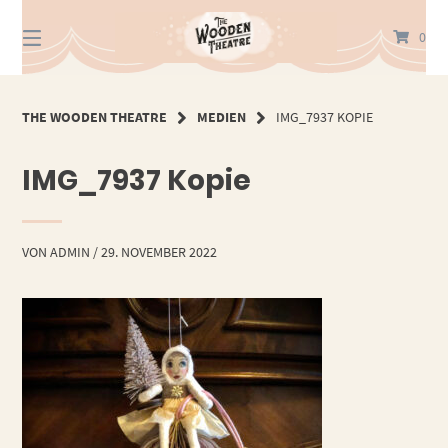
Springe
zum
0
Inhalt
THE WOODEN THEATRE
MEDIEN
IMG_7937 KOPIE
IMG_7937 Kopie
VON
ADMIN
/
29. NOVEMBER 2022