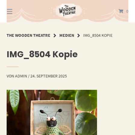
Springe
zum
0
Inhalt
THE WOODEN THEATRE
MEDIEN
IMG_8504 KOPIE
IMG_8504 Kopie
VON
ADMIN
/
24. SEPTEMBER 2025