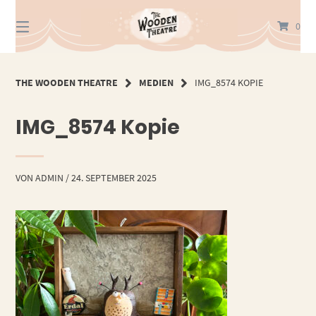
Springe
zum
0
Inhalt
THE WOODEN THEATRE
MEDIEN
IMG_8574 KOPIE
IMG_8574 Kopie
VON
ADMIN
/
24. SEPTEMBER 2025