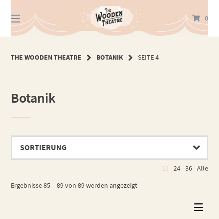
Springe
zum
0
Inhalt
THE WOODEN THEATRE
BOTANIK
SEITE 4
Botanik
12
24
36
Alle
Ergebnisse 85 – 89 von 89 werden angezeigt