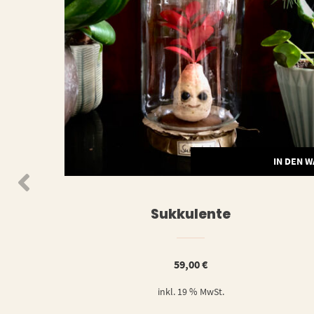
N DEN WARENKORB
IN DEN 
Sukkulente
59,00
€
inkl. 19 % MwSt.