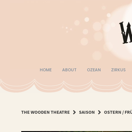
Springe
zum
Inhalt
HOME
ABOUT
OZEAN
ZIRKUS
THE WOODEN THEATRE
SAISON
OSTERN / FR