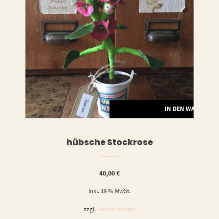
LESEN
IN DEN WARENKO
hübsche Stockrose
40,00
€
inkl. 19 % MwSt.
zzgl.
Versandkosten