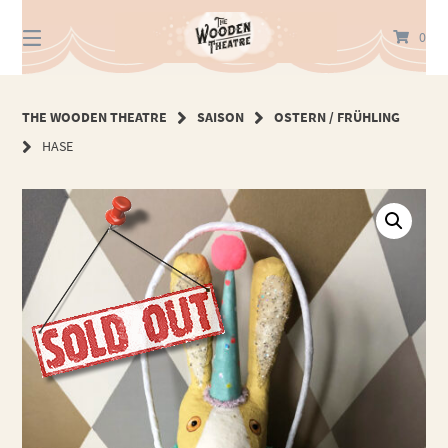
Springe
zum
0
Inhalt
THE WOODEN THEATRE
SAISON
OSTERN / FRÜHLING
HASE