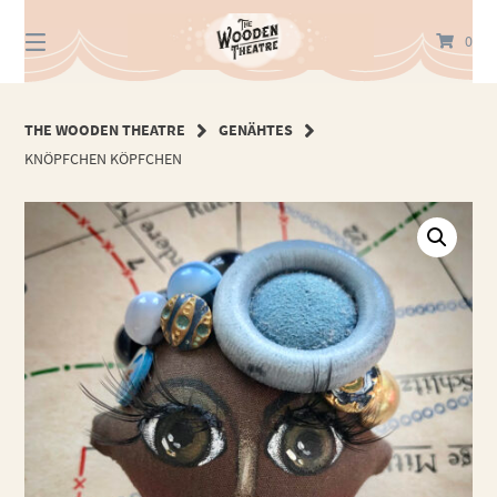
Springe
zum
0
Inhalt
THE WOODEN THEATRE
GENÄHTES
KNÖPFCHEN KÖPFCHEN