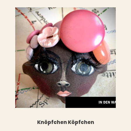
RENKORB
IN DEN WARENKO
Knöpfchen Köpfchen