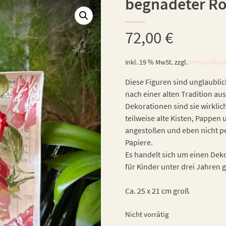
begnadeter Ro
72,00
€
inkl. 19 % MwSt.
zzgl.
Versandkos
Diese Figuren sind unglaublic
nach einer alten Tradition aus
Dekorationen sind sie wirklic
teilweise alte Kisten, Pappe
angestoßen und eben nicht per
Papiere.
Es handelt sich um einen Dekor
für Kinder unter drei Jahren 
Ca. 25 x 21 cm groß
Nicht vorrätig