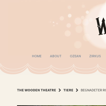
Springe
zum
Inhalt
HOME
ABOUT
OZEAN
ZIRKUS
THE WOODEN THEATRE
TIERE
BEGNADETER R