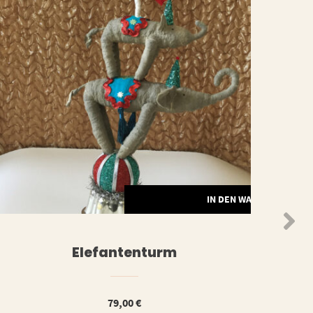
ORB
IN DEN WARENKORB
Elefantenturm
79,00
€