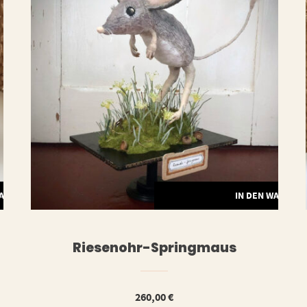
WARENKORB
IN DEN WARENK
Riesenohr-Springmaus
260,00
€