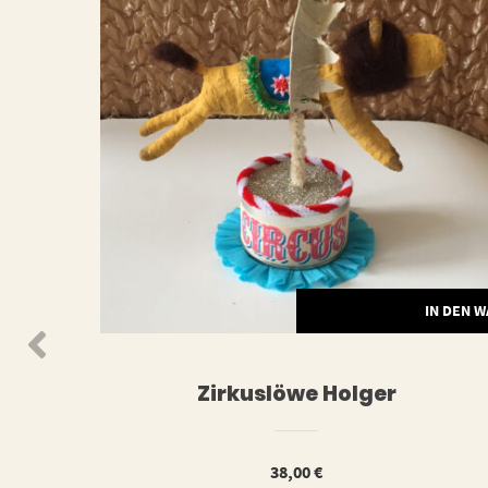
N DEN WARENKORB
IN DEN 
Zirkuslöwe Holger
38,00
€