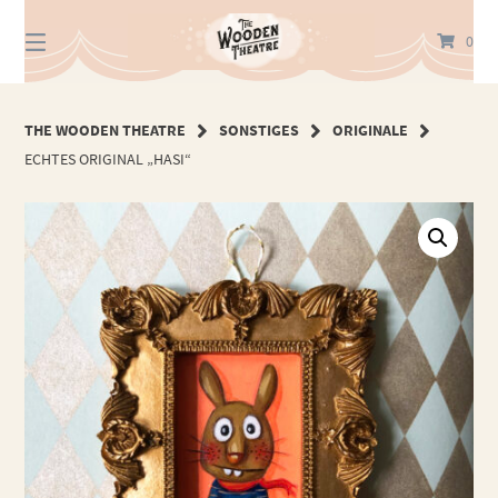
Springe
zum
0
Inhalt
THE WOODEN THEATRE
SONSTIGES
ORIGINALE
ECHTES ORIGINAL „HASI“