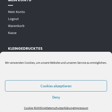
MEIN KONTO
Mein Konto
Logout
Warenkorb
Kasse
KLEINGEDRUCKTES
AGB
Wir verwenden Cookies, um unsere Website und unseren Service zu ermöglichen.
Datenschutzerklärung
Widerrufsbelehrung
Impressum
Cookies akzeptieren
Deny
Cookie-Richtlinie
Datenschutzerklärung
Impressum