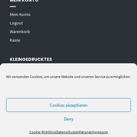
MEIN KONTO
Mein Konto
Logout
Warenkorb
Kasse
KLEINGEDRUCKTES
AGB
Wir verwenden Cookies, um unsere Website und unseren Service zu ermöglichen.
Datenschutzerklärung
Widerrufsbelehrung
Impressum
Cookies akzeptieren
Deny
Cookie-Richtlinie
Datenschutzerklärung
Impressum