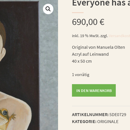
Everyone has a
690,00
€
inkl. 19 % MwSt.
zzgl.
Versandkos
Original von Manuela Olten
Acryl auf Leinwand
40 x 50 cm
1 vorrätig
Everyone
IN DEN WARENKORB
has
a
secret
ARTIKELNUMMER:
5DE0729
Menge
KATEGORIE:
ORIGINALE