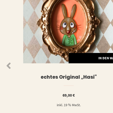
N DEN WARENKORB
IN DEN 
echtes Original „Hasi“
69,00
€
inkl. 19 % MwSt.