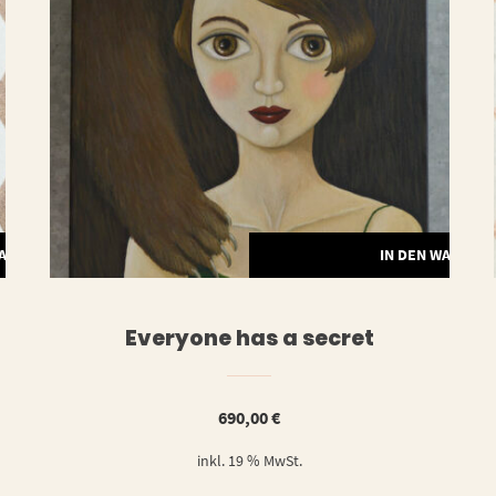
WARENKORB
IN DEN WARENK
Everyone has a secret
690,00
€
inkl. 19 % MwSt.