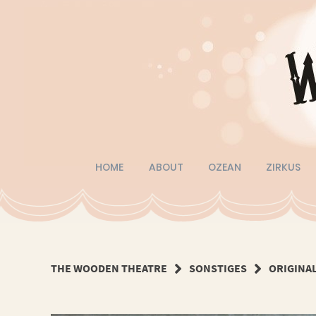
Springe
zum
Inhalt
HOME
ABOUT
OZEAN
ZIRKUS
THE WOODEN THEATRE
SONSTIGES
ORIGINA