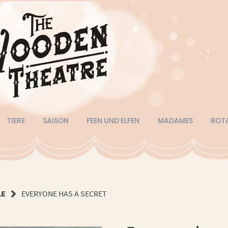
TIERE
SAISON
FEEN UND ELFEN
MADAMES
BOT
LE
EVERYONE HAS A SECRET