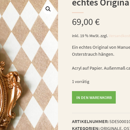
echtes Origina
69,00
€
inkl. 19 % MwSt.
zzgl.
Versandkos
Ein echtes Original von Manue
Osterstrauch hängen.
Acryl auf Papier. Außenmaß ca
1 vorrätig
echtes
IN DEN WARENKORB
Original
"Hasi"
Menge
ARTIKELNUMMER:
5DE50001
KATEGORIEN:
ORIGINALE
,
OS