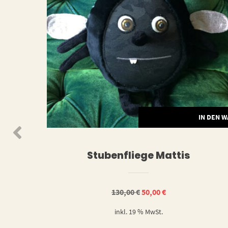
N DEN WARENKORB
IN DEN 
Stubenfliege Mattis
Ursprünglicher
Aktueller
130,00
€
50,00
€
Preis
Preis
war:
ist:
inkl. 19 % MwSt.
130,00 €
50,00 €.