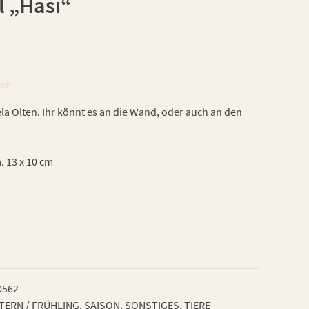
l „Hasi“
ten
la Olten. Ihr könnt es an die Wand, oder auch an den
. 13 x 10 cm
0562
TERN / FRÜHLING
,
SAISON
,
SONSTIGES
,
TIERE