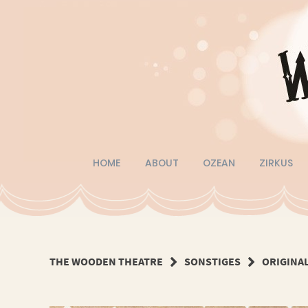
Springe
zum
Inhalt
HOME
ABOUT
OZEAN
ZIRKUS
THE WOODEN THEATRE
SONSTIGES
ORIGINA