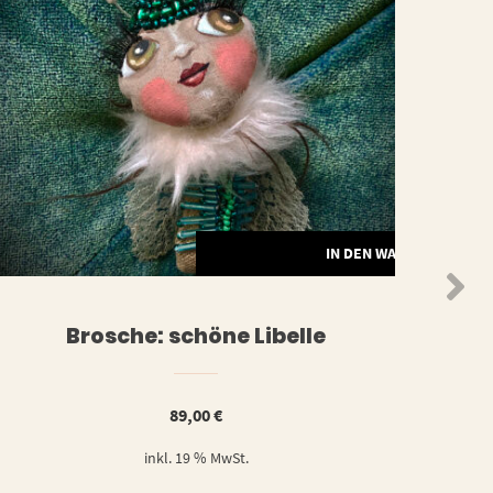
N
IN DEN WARENKORB
Brosche: schöne Libelle
89,00
€
inkl. 19 % MwSt.