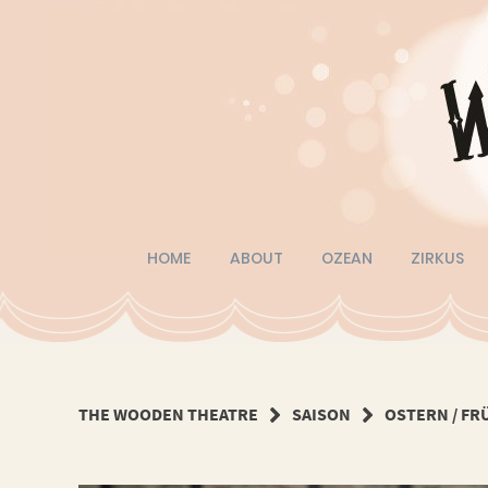
Springe
zum
Inhalt
HOME
ABOUT
OZEAN
ZIRKUS
THE WOODEN THEATRE
SAISON
OSTERN / FR