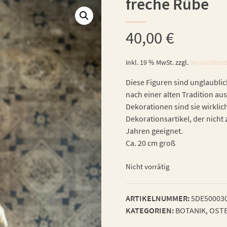
freche Rübe
40,00
€
inkl. 19 % MwSt.
zzgl.
Versandkos
Diese Figuren sind unglaublic
nach einer alten Tradition aus
Dekorationen sind sie wirklic
Dekorationsartikel, der nicht 
Jahren geeignet.
Ca. 20 cm groß
Nicht vorrätig
ARTIKELNUMMER:
5DE50003
KATEGORIEN:
BOTANIK
,
OSTE