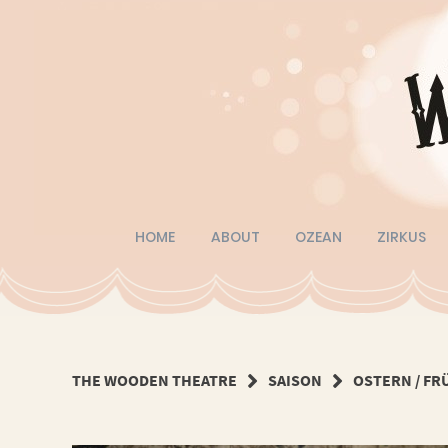
Springe
zum
Inhalt
HOME
ABOUT
OZEAN
ZIRKUS
THE WOODEN THEATRE
SAISON
OSTERN / FR