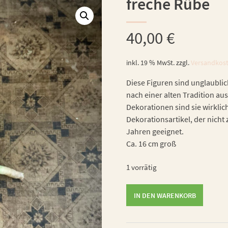
freche Rübe
40,00
€
inkl. 19 % MwSt.
zzgl.
Versandkos
Diese Figuren sind unglaublic
nach einer alten Tradition aus
Dekorationen sind sie wirklic
Dekorationsartikel, der nicht 
Jahren geeignet.
Ca. 16 cm groß
1 vorrätig
freche
IN DEN WARENKORB
Rübe
Menge