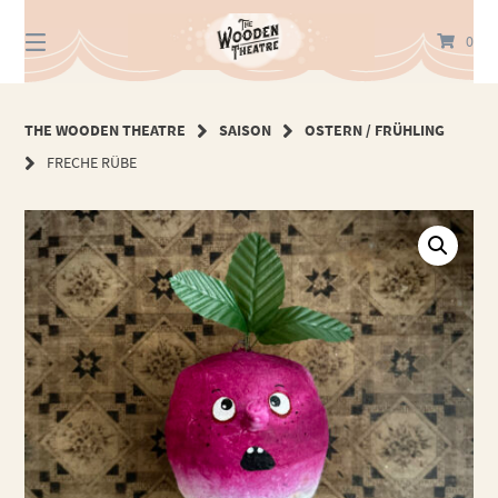
Springe
zum
0
Inhalt
THE WOODEN THEATRE
SAISON
OSTERN / FRÜHLING
FRECHE RÜBE