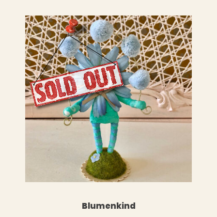
LESEN
WEITERLESEN
Blumenkind