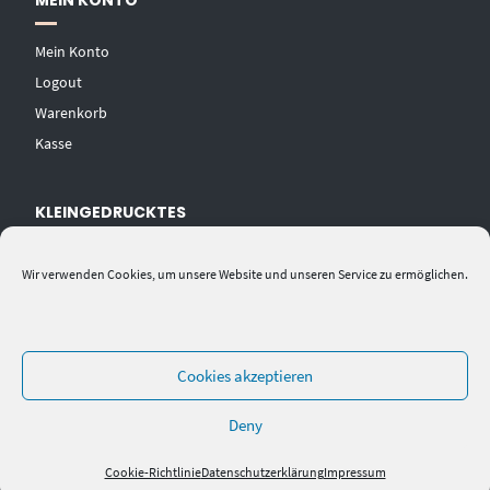
MEIN KONTO
Mein Konto
Logout
Warenkorb
Kasse
KLEINGEDRUCKTES
AGB
Wir verwenden Cookies, um unsere Website und unseren Service zu ermöglichen.
Datenschutzerklärung
Widerrufsbelehrung
Impressum
Cookies akzeptieren
Deny
Cookie-Richtlinie
Datenschutzerklärung
Impressum