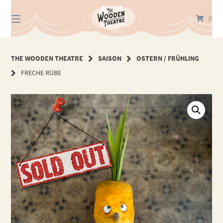
Springe
zum
0
Inhalt
THE WOODEN THEATRE
SAISON
OSTERN / FRÜHLING
FRECHE RÜBE