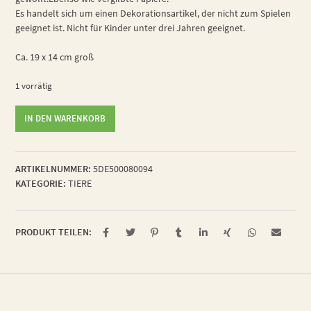
Es handelt sich um einen Dekorationsartikel, der nicht zum Spielen
geeignet ist. Nicht für Kinder unter drei Jahren geeignet.
Ca. 19 x 14 cm groß
1 vorrätig
galanter
IN DEN WARENKORB
Schwefelkäfer
Menge
ARTIKELNUMMER:
5DE500080094
KATEGORIE:
TIERE
PRODUKT TEILEN: