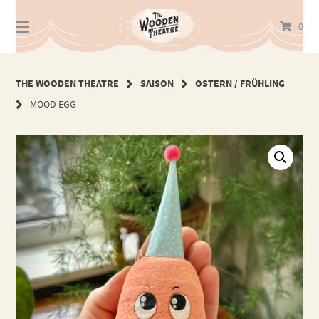
Springe
zum
0
Inhalt
THE WOODEN THEATRE
SAISON
OSTERN / FRÜHLING
MOOD EGG