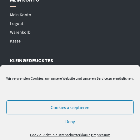
MEIN KONTO
Mein Konto
Logout
Warenkorb
Kasse
KLEINGEDRUCKTES
AGB
Wir verwenden Cookies, um unsere Website und unseren Service zu ermöglichen.
Datenschutzerklärung
Widerrufsbelehrung
Impressum
Cookies akzeptieren
Deny
Cookie-Richtlinie
Datenschutzerklärung
Impressum