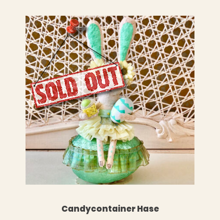
LESEN
WEITERLESEN
Candycontainer Hase