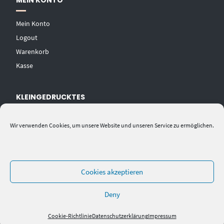
MEIN KONTO
Mein Konto
Logout
Warenkorb
Kasse
KLEINGEDRUCKTES
AGB
Wir verwenden Cookies, um unsere Website und unseren Service zu ermöglichen.
Datenschutzerklärung
Widerrufsbelehrung
Impressum
Cookies akzeptieren
Deny
Cookie-Richtlinie
Datenschutzerklärung
Impressum