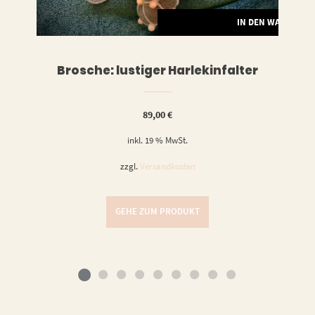
LESEN
IN DEN WARENKO
Brosche: lustiger Harlekinfalter
89,00
€
inkl. 19 % MwSt.
zzgl.
Versandkosten
GEHE ZUM PRODUKT