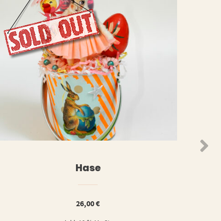
N
WEITERLESEN
Hase
26,00
€