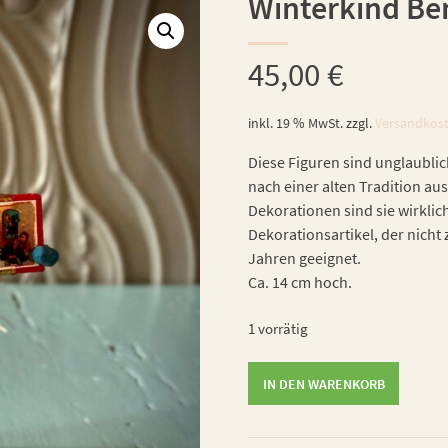
Winterkind Be
45,00
€
inkl. 19 % MwSt.
zzgl.
Versandkos
Diese Figuren sind unglaublic
nach einer alten Tradition aus
Dekorationen sind sie wirklic
Dekorationsartikel, der nicht 
Jahren geeignet.
Ca. 14 cm hoch.
1 vorrätig
Winterkind
IN DEN WARENKORB
Ben
Menge