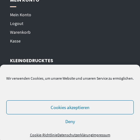
MEIN KONTO
Mein Konto
Logout
Warenkorb
Kasse
KLEINGEDRUCKTES
AGB
Wir verwenden Cookies, um unsere Website und unseren Service zu ermöglichen.
Datenschutzerklärung
Widerrufsbelehrung
Impressum
Cookies akzeptieren
Deny
Cookie-Richtlinie
Datenschutzerklärung
Impressum