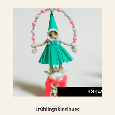
LESEN
IN DEN WARENKO
Frühlingskind Suse