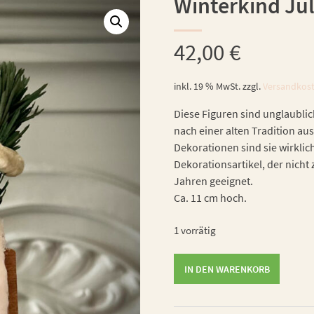
Winterkind Jul
42,00
€
inkl. 19 % MwSt.
zzgl.
Versandkos
Diese Figuren sind unglaublic
nach einer alten Tradition aus
Dekorationen sind sie wirklic
Dekorationsartikel, der nicht 
Jahren geeignet.
Ca. 11 cm hoch.
1 vorrätig
Winterkind
IN DEN WARENKORB
Julia
Menge