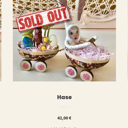
ERLESEN
WEITERLESE
Hase
42,00
€