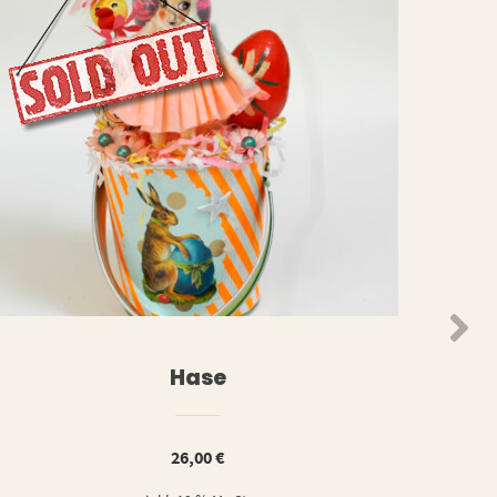
N
WEITERLESEN
Hase
26,00
€