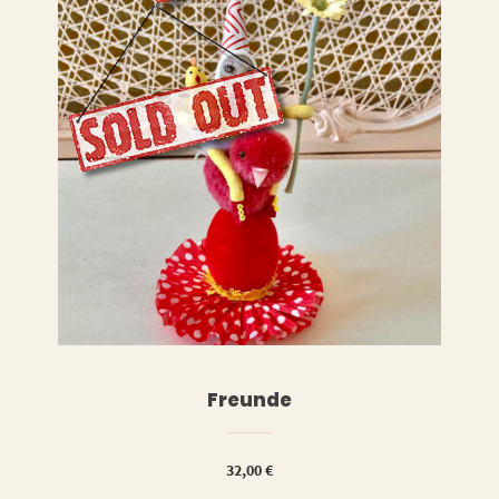
LESEN
WEITERLESEN
Freunde
32,00
€