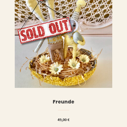
WEITERLESEN
RENKORB
Freunde
49,00
€