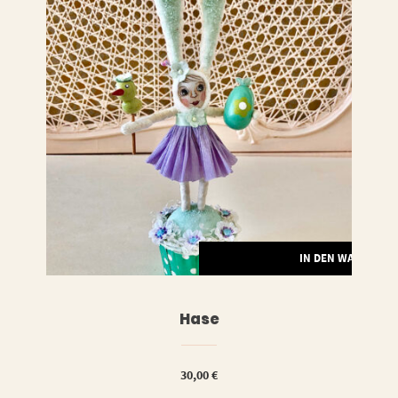
LESEN
IN DEN WARENKO
Hase
30,00
€