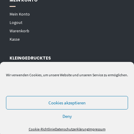
MEIN KONTO
Mein Konto
Logout
Warenkorb
Kasse
KLEINGEDRUCKTES
AGB
Wir verwenden Cookies, um unsere Website und unseren Service zu ermöglichen.
Datenschutzerklärung
Widerrufsbelehrung
Impressum
Cookies akzeptieren
Deny
Cookie-Richtlinie
Datenschutzerklärung
Impressum