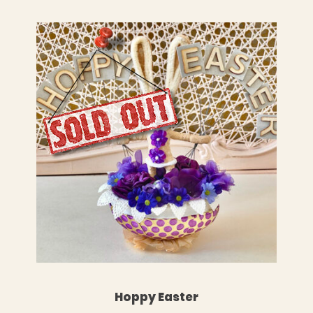
LESEN
WEITERLESEN
Hoppy Easter