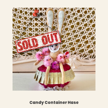
WEITERLESEN
RENKORB
Candy Container Hase