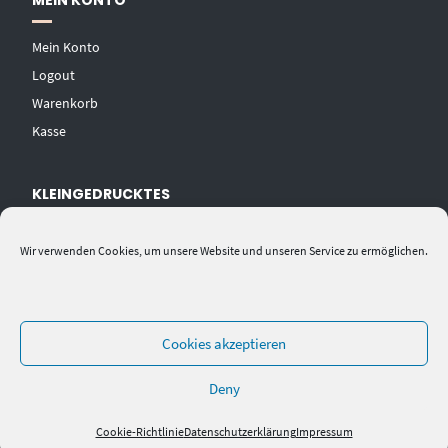
MEIN KONTO
Mein Konto
Logout
Warenkorb
Kasse
KLEINGEDRUCKTES
AGB
Wir verwenden Cookies, um unsere Website und unseren Service zu ermöglichen.
Datenschutzerklärung
Widerrufsbelehrung
Impressum
Cookies akzeptieren
Deny
Cookie-Richtlinie
Datenschutzerklärung
Impressum