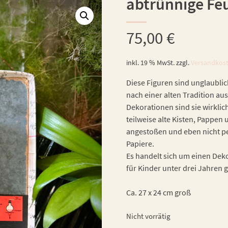
abtrünnige F
75,00
€
inkl. 19 % MwSt.
zzgl.
Versandkos
Diese Figuren sind unglaublic
nach einer alten Tradition aus
Dekorationen sind sie wirklic
teilweise alte Kisten, Pappe
angestoßen und eben nicht per
Papiere.
Es handelt sich um einen Dekor
für Kinder unter drei Jahren 
Ca. 27 x 24 cm groß
Nicht vorrätig