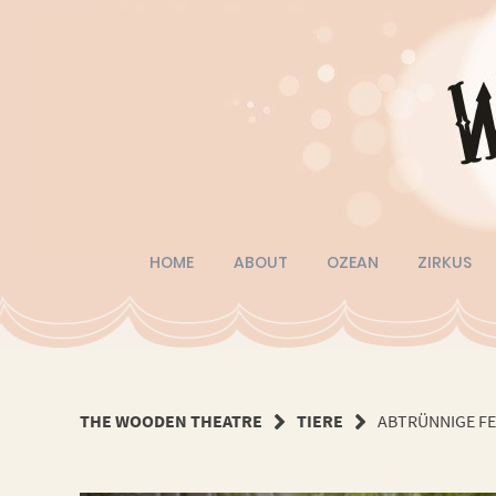
Springe
zum
Inhalt
HOME
ABOUT
OZEAN
ZIRKUS
THE WOODEN THEATRE
TIERE
ABTRÜNNIGE F