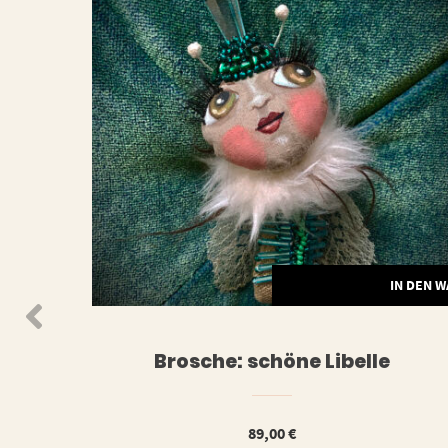
WEITERLESEN
IN DEN 
Brosche: schöne Libelle
89,00
€