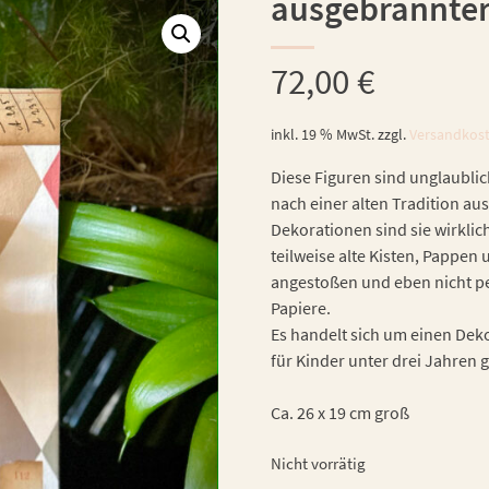
ausgebrannter
72,00
€
inkl. 19 % MwSt.
zzgl.
Versandkos
Diese Figuren sind unglaublic
nach einer alten Tradition aus
Dekorationen sind sie wirklic
teilweise alte Kisten, Pappe
angestoßen und eben nicht per
Papiere.
Es handelt sich um einen Dekor
für Kinder unter drei Jahren 
Ca. 26 x 19 cm groß
Nicht vorrätig