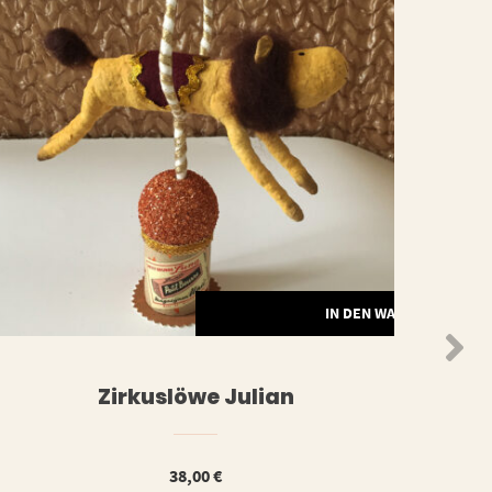
ORB
IN DEN WARENKORB
Zirkuslöwe Julian
38,00
€