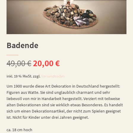
Badende
Ursprünglicher
Aktueller
49,00
€
20,00
€
Preis
Preis
inkl. 19 % MwSt.
zzgl.
Versandkosten
war:
ist:
Um 1900 wurde diese Art Dekoration in Deutschland hergestellt:
Figuren aus Watte. Sie sind unglaublich charmant und sehr
liebevoll von mir in Handarbeit hergestellt. Verziert mit teilweise
49,00 €
20,00 €.
alten Dekorationen sind sie wirklich etwas Besonderes. Es handelt
sich um einen Dekorationsartikel, der nicht zum Spielen geeignet
ist. Nicht für Kinder unter drei Jahren geeignet.
ca. 18 cm hoch