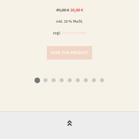
Ursprünglicher
Aktueller
49,00
€
20,00
€
Preis
Preis
war:
ist:
inkl. 19 % MwSt.
49,00 €
20,00 €.
zzgl.
Versandkosten
GEHE ZUM PRODUKT