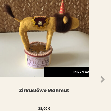
ORB
IN DEN WARENKORB
Zirkuslöwe Mahmut
38,00
€