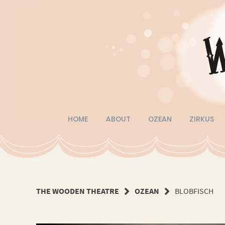
Springe
zum
Inhalt
HOME
ABOUT
OZEAN
ZIRKUS
THE WOODEN THEATRE
OZEAN
BLOBFISCH