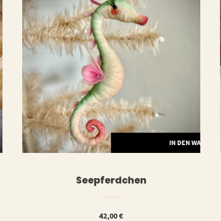
ERLESEN
IN DEN WARENK
Seepferdchen
42,00
€