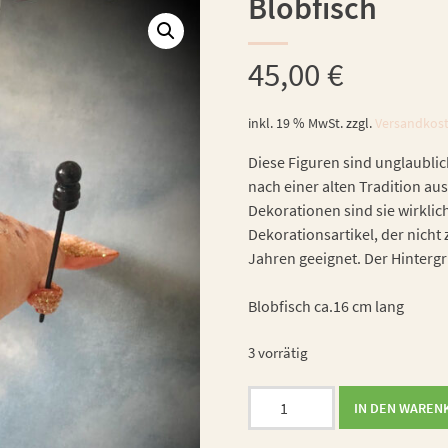
Blobfisch
45,00
€
inkl. 19 % MwSt.
zzgl.
Versandkos
Diese Figuren sind unglaublic
nach einer alten Tradition aus
Dekorationen sind sie wirklic
Dekorationsartikel, der nicht 
Jahren geeignet. Der Hintergru
Blobfisch ca.16 cm lang
3 vorrätig
Blobfisch
IN DEN WAREN
Menge